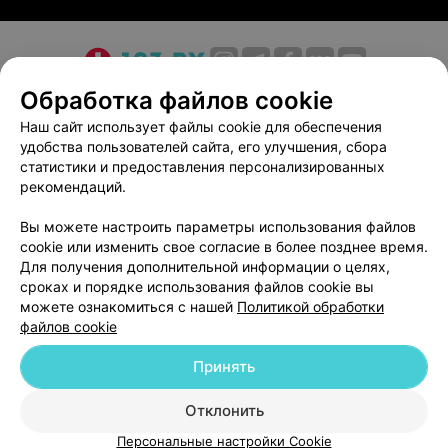
курс реабилитации, имеют устойчивую ремиссию.
Обращаем ваше внимание, что обязательна
О проекте
Новости проекта
Размещение рекламы
Обработка файлов cookie
консультация специалиста: рекламируемые
Медицинский маркетинг
Публичный договор
Наш сайт использует файлы cookie для обеспечения
медицинские услуги могут иметь
удобства пользователей сайта, его улучшения, сбора
Пользовательское соглашение
Способы оплаты
статистики и предоставления персонализированных
противопоказания.
Вакансии
Партнеры
рекомендаций.
Написать руководителю 103.by
Вы можете настроить параметры использования файлов
Написать в поддержку
cookie или изменить свое согласие в более позднее время.
Персональные настройки cookie
Для получения дополнительной информации о целях,
сроках и порядке использования файлов cookie вы
Обработка персональных данных
можете ознакомиться с нашей
Политикой обработки
файлов cookie
Принять
Отклонить
ВЫ ВЛАДЕЛЕЦ?
© 2026 ООО «Артокс Лаб», УНП 191700409
| 220012, Республика Беларусь,
Персональные настройки Cookie
г. Минск, улица Толбухина, 2, пом. 16 | help@103.by